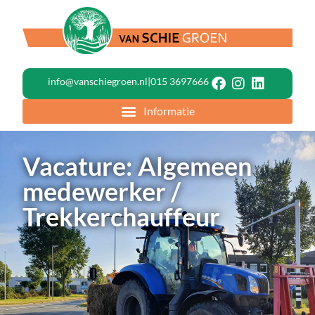
info@vanschiegroen.nl
|
015 3697666
Vacature: Algemeen
medewerker /
Trekkerchauffeur