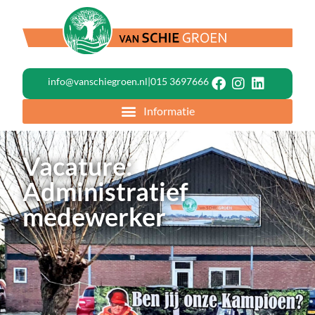
info@vanschiegroen.nl
|
015 3697666
Vacature:
Administratief
medewerker